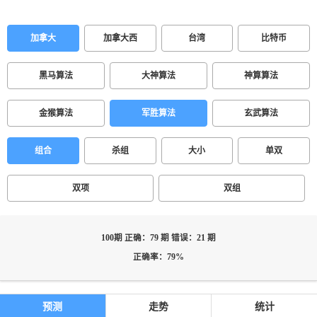
加拿大
加拿大西
台湾
比特币
黑马算法
大神算法
神算算法
金猴算法
军胜算法
玄武算法
组合
杀组
大小
单双
双项
双组
100期 正确：79 期 错误：21 期
正确率：79%
预测
走势
统计