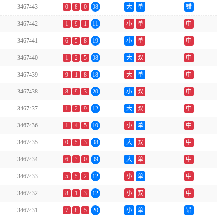
3467443
0
8
0
08
大
单
错
3467442
1
9
1
11
小
单
中
3467441
6
5
8
19
小
单
中
3467440
1
2
5
08
大
双
中
3467439
9
1
8
18
大
单
中
3467438
8
9
3
20
小
双
中
3467437
1
2
9
12
大
双
中
3467436
1
4
5
10
小
单
中
3467435
0
5
3
08
大
双
中
3467434
6
3
0
09
大
单
中
3467433
5
5
2
12
小
单
中
3467432
8
1
3
12
小
双
中
3467431
7
8
5
20
小
单
错