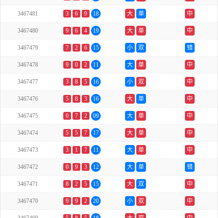
3467481
3
6
9
18
大
单
中
3467480
9
6
4
19
大
单
中
3467479
7
2
6
15
小
双
错
3467478
9
0
2
11
大
单
中
3467477
3
8
5
16
小
双
中
3467476
5
8
3
16
大
单
中
3467475
0
7
2
09
大
单
中
3467474
5
5
7
17
大
单
中
3467473
3
1
7
11
大
单
中
3467472
0
9
3
12
大
单
错
3467471
8
2
5
15
大
双
中
3467470
9
9
2
20
小
双
中