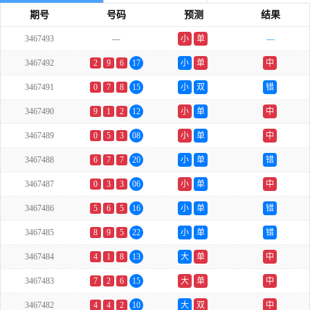
期号
号码
预测
结果
3467493
---
小
单
---
3467492
2
9
6
17
小
单
中
3467491
0
7
8
15
小
双
错
3467490
9
1
2
12
小
单
中
3467489
0
5
3
08
小
单
中
3467488
6
7
7
20
小
单
错
3467487
0
3
3
06
小
单
中
3467486
5
6
5
16
小
单
错
3467485
8
9
5
22
小
单
错
3467484
4
1
8
13
大
单
中
3467483
7
2
6
15
大
单
中
3467482
4
4
2
10
大
双
中