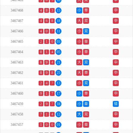
3467469
5
8
5
18
大
双
中
3467468
4
8
3
15
小
单
中
3467467
4
6
8
18
大
双
中
3467466
4
0
7
11
小
双
中
3467465
2
1
0
03
小
单
中
3467464
0
1
4
05
小
单
中
3467463
8
9
4
21
大
双
中
3467462
8
9
8
25
大
单
中
3467461
2
4
7
13
小
双
中
3467460
9
1
7
17
小
单
中
3467459
2
9
7
18
小
单
错
3467458
7
1
4
12
大
双
中
3467457
1
0
0
01
小
单
中