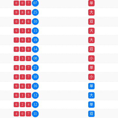
07
单
0
0
7
25
大
9
8
8
10
双
0
4
6
15
大
6
5
4
19
大
7
9
3
14
双
9
5
0
08
小
2
3
3
21
单
6
8
7
10
小
0
3
7
16
单
9
6
1
12
大
6
1
5
12
单
6
2
4
11
双
4
0
7