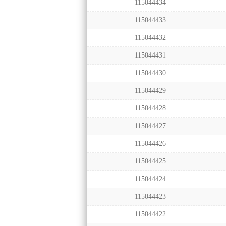
115044434
115044433
115044432
115044431
115044430
115044429
115044428
115044427
115044426
115044425
115044424
115044423
115044422