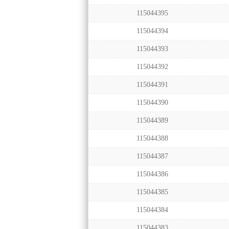
115044395
115044394
115044393
115044392
115044391
115044390
115044389
115044388
115044387
115044386
115044385
115044384
115044383