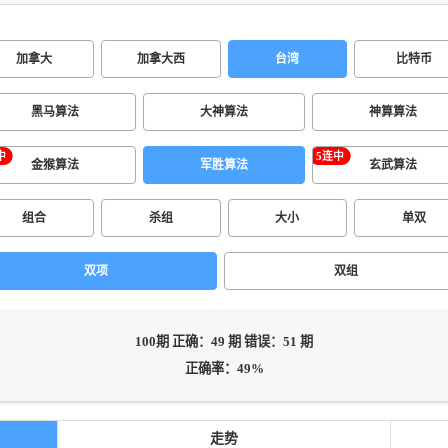
加拿大
加拿大西
台湾
比特币
黑马算法
大神算法
神算算法
金猴算法
军胜算法
玄武算法
组合
杀组
大小
单双
双项
双组
100期 正确：49 期 错误：51 期
正确率：49%
走势