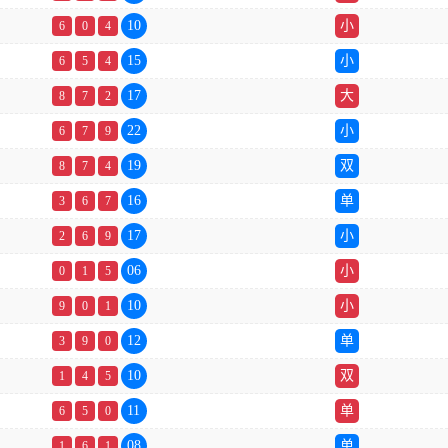
10
小
6
0
4
15
小
6
5
4
17
大
8
7
2
22
小
6
7
9
19
双
8
7
4
16
单
3
6
7
17
小
2
6
9
06
小
0
1
5
10
小
9
0
1
12
单
3
9
0
10
双
1
4
5
11
单
6
5
0
08
单
1
6
1