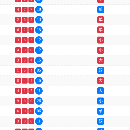
18
单
4
7
7
13
单
2
6
5
15
单
6
2
7
12
小
3
6
3
12
小
4
8
0
15
大
3
8
4
05
双
1
0
4
16
大
8
4
4
11
大
4
2
5
26
小
9
8
9
06
单
6
0
0
11
双
3
0
8