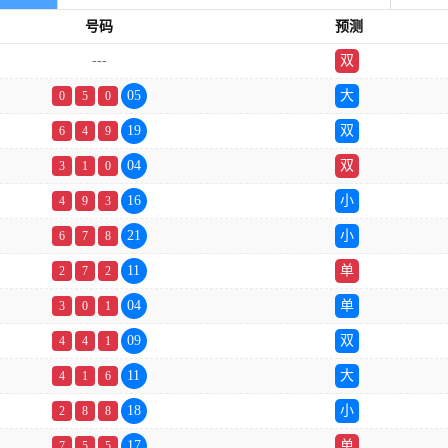
号码
预测
---
双
05
大
0
5
0
19
双
6
4
9
04
双
3
1
0
16
小
4
9
3
21
小
6
7
8
11
单
2
7
2
04
单
3
0
1
09
双
4
4
1
11
大
4
1
6
18
小
2
8
8
17
单
7
5
5