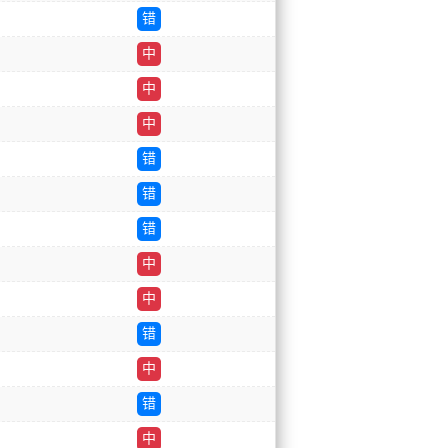
错
中
中
中
错
错
错
中
中
错
中
错
中