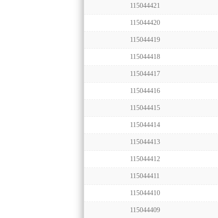
115044421
115044420
115044419
115044418
115044417
115044416
115044415
115044414
115044413
115044412
115044411
115044410
115044409