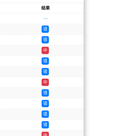
结果
---
错
错
中
错
错
中
错
错
错
错
中