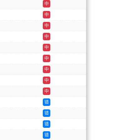
中
中
中
中
中
中
中
中
中
错
错
错
错