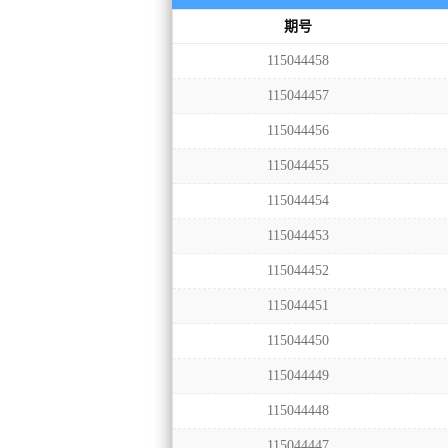
期号
115044458
115044457
115044456
115044455
115044454
115044453
115044452
115044451
115044450
115044449
115044448
115044447