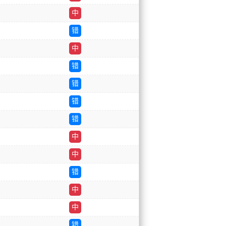
中
错
中
错
错
错
错
中
中
错
中
中
错