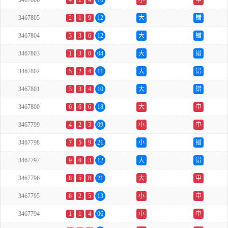
3467806
4
2
4
10
小
中
3467805
2
1
9
12
大
错
3467804
3
3
6
12
大
错
3467803
1
3
0
04
大
错
3467802
5
2
4
11
大
错
3467801
3
3
4
10
大
错
3467800
6
6
6
18
大
中
3467799
4
2
3
09
小
中
3467798
7
5
9
21
小
错
3467797
9
0
3
12
大
错
3467796
8
5
8
21
大
中
3467795
6
2
5
13
小
中
3467794
1
1
4
06
小
中