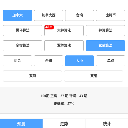
加拿大
加拿大西
台湾
比特币
黑马算法
大神算法
神算算法
金猴算法
军胜算法
玄武算法
组合
杀组
大小
单双
双项
双组
100期 正确：57 期 错误：43 期
正确率：57%
预测
走势
统计