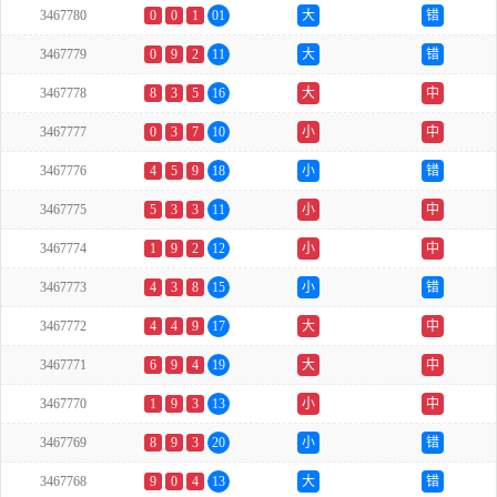
3467780
0
0
1
01
大
错
3467779
0
9
2
11
大
错
3467778
8
3
5
16
大
中
3467777
0
3
7
10
小
中
3467776
4
5
9
18
小
错
3467775
5
3
3
11
小
中
3467774
1
9
2
12
小
中
3467773
4
3
8
15
小
错
3467772
4
4
9
17
大
中
3467771
6
9
4
19
大
中
3467770
1
9
3
13
小
中
3467769
8
9
3
20
小
错
3467768
9
0
4
13
大
错