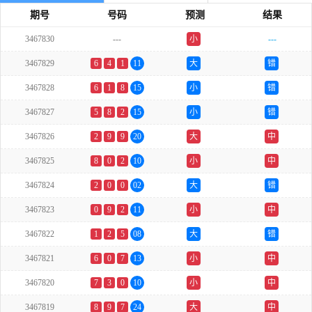
期号
号码
预测
结果
3467830
---
小
---
单
3467829
6
4
1
11
大
错
3467828
6
1
8
15
小
错
3467827
5
8
2
15
小
错
3467826
2
9
9
20
大
中
3467825
8
0
2
10
小
中
3467824
2
0
0
02
大
错
3467823
0
9
2
11
小
中
3467822
1
2
5
08
大
错
3467821
6
0
7
13
小
中
3467820
7
3
0
10
小
中
3467819
8
9
7
24
大
中