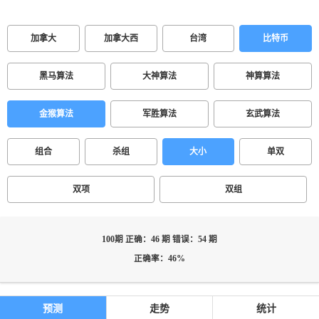
加拿大
加拿大西
台湾
比特币
黑马算法
大神算法
神算算法
金猴算法
军胜算法
玄武算法
组合
杀组
大小
单双
双项
双组
100期 正确：46 期 错误：54 期
正确率：46%
预测
走势
统计