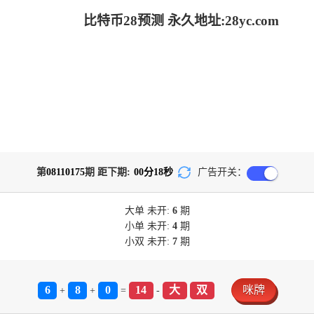
比特币28预测 永久地址:28yc.com
第
08110175
期 距下期:
00
分
17
秒
广告开关：
大单
未开:
6
期
小单
未开:
4
期
小双
未开:
7
期
6
8
0
14
大
双
咪牌
+
+
=
-